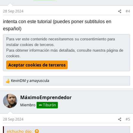
28 Sep 2024
#4
intenta con este tutorial (puedes poner subtitulos en
español)
Para ver este contenido necesitaremos su consentimiento para
instalar cookies de terceros.
Para obtener información más detallada, consulte nuestra
página de
cookies
.
Aceptar cookies de terceros
KevinDM
y
amayuscula
R
e
a
MáximoEmprendedor
c
c
Miembro
🦈 Tiburón
i
o
28 Sep 2024
#5
n
e
s
elchucho dijo: