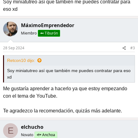
Soy miniatutreo así que también me puedes contratar para
Lo que quiero conseguir sería la
cuadrícula con la flecha en
rojo y verde.
eso xd
¿Sabéis de alguna página de recursos donde pueda
MáximoEmprendedor
conseguirla?
Miembro
🦈 Tiburón
Muchas gracias a todos.
28 Sep 2024
#3
Un saludo.
Retcon10 dijo:
MáximoEmprendedor.
Soy miniatutreo así que también me puedes contratar para eso
xd
Me gustaría aprender a hacerlo ya que estoy empezando
con el tema de YouTube.
Te agradezco la recomendación, quizás más adelante.
elchucho
E
Novato
🐟 Anchoa