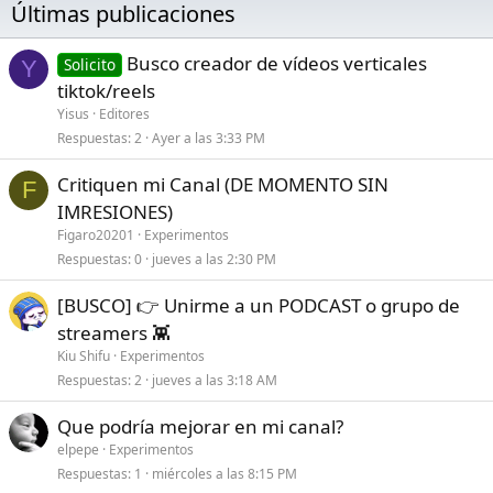
i
Últimas publicaciones
o
n
Busco creador de vídeos verticales
e
Solicito
Y
s
tiktok/reels
:
Yisus
Editores
Respuestas
2
Ayer a las 3:33 PM
Critiquen mi Canal (DE MOMENTO SIN
F
IMRESIONES)
Figaro20201
Experimentos
Respuestas
0
jueves a las 2:30 PM
[BUSCO] 👉 Unirme a un PODCAST o grupo de
streamers 👾
Kiu Shifu
Experimentos
Respuestas
2
jueves a las 3:18 AM
Que podría mejorar en mi canal?
elpepe
Experimentos
Respuestas
1
miércoles a las 8:15 PM