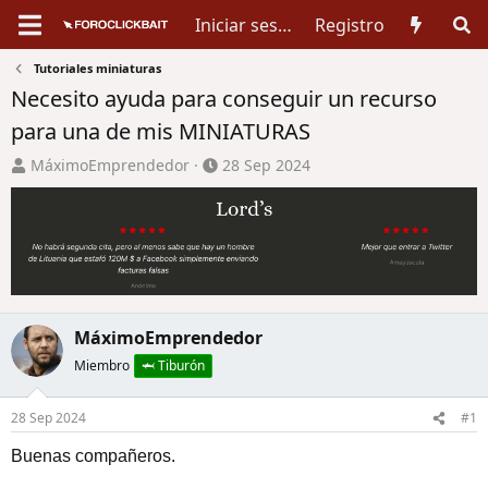
Iniciar sesión
Registro
Tutoriales miniaturas
Necesito ayuda para conseguir un recurso
para una de mis MINIATURAS
A
F
MáximoEmprendedor
28 Sep 2024
u
e
t
c
o
h
r
a
d
d
e
e
t
i
MáximoEmprendedor
e
n
Miembro
🦈 Tiburón
m
i
a
c
i
28 Sep 2024
#1
o
Buenas compañeros.