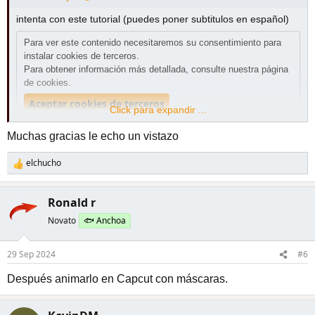
:
intenta con este tutorial (puedes poner subtitulos en español)
Para ver este contenido necesitaremos su consentimiento para
instalar cookies de terceros.
Para obtener información más detallada, consulte nuestra
página
de cookies
.
Aceptar cookies de terceros
Click para expandir ...
Muchas gracias le echo un vistazo
elchucho
R
e
a
Ronald r
c
c
Novato
🐟 Anchoa
i
o
29 Sep 2024
#6
n
e
Después animarlo en Capcut con máscaras.
s
: