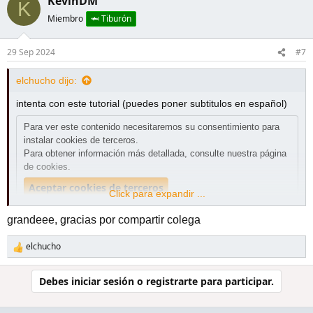
KevinDM
K
Miembro
🦈 Tiburón
29 Sep 2024
#7
elchucho dijo:
intenta con este tutorial (puedes poner subtitulos en español)
Para ver este contenido necesitaremos su consentimiento para
instalar cookies de terceros.
Para obtener información más detallada, consulte nuestra
página
de cookies
.
Aceptar cookies de terceros
Click para expandir ...
grandeee, gracias por compartir colega
elchucho
R
e
a
Debes iniciar sesión o registrarte para participar.
c
c