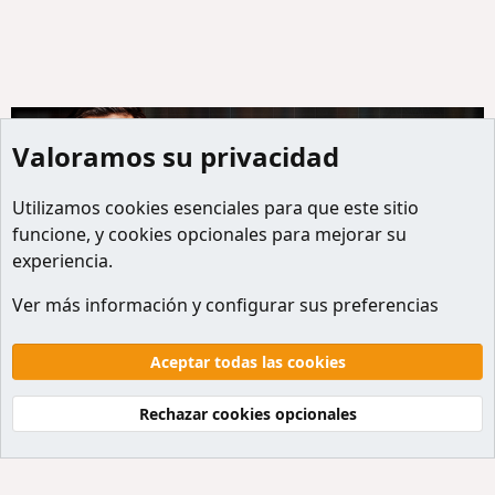
Valoramos su privacidad
Utilizamos
cookies
esenciales para que este sitio
funcione, y cookies opcionales para mejorar su
experiencia.
Tutoriales miniaturas
Ver más información y configurar sus preferencias
Cookies
Default style
Español
Contactanos
Términos y reglas
Politicas de privacidad
Aceptar todas las cookies
Ayuda
Inicio
R
S
Rechazar cookies opcionales
S
®
Community platform by XenForo
© 2010-2026 XenForo Ltd.
Traducción al Español por
XenForo Hispano