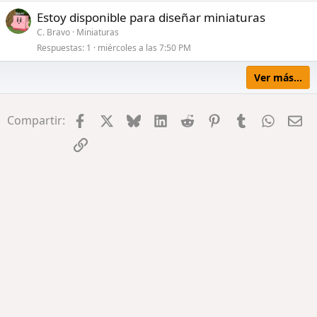
Estoy disponible para diseñar miniaturas
C. Bravo
Miniaturas
Respuestas
1
miércoles a las 7:50 PM
Ver más...
Facebook
X
Bluesky
LinkedIn
Reddit
Pinterest
Tumblr
WhatsA
Em
Compartir:
Enlace