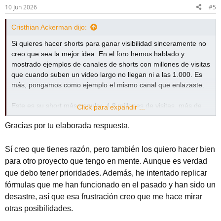
10 Jun 2026
#5
Cristhian Ackerman dijo:
Si quieres hacer shorts para ganar visibilidad sinceramente no
creo que sea la mejor idea. En el foro hemos hablado y
mostrado ejemplos de canales de shorts con millones de visitas
que cuando suben un video largo no llegan ni a las 1.000. Es
más, pongamos como ejemplo el mismo canal que enlazaste.
Este es su short más popular
. 4.8 millones de visitas, más de
Click para expandir ...
100k likes. Uno podría pensar que tras pegar ese video su
Gracias por tu elaborada respuesta.
canal habría pegado un salto estratosferico. Y puede que si,
pero a nivel de shorts, porque despues de ese short, todos los
videos cortos que subió superaron las 1.000 visitas, y hasta el
Sí creo que tienes razón, pero también los quiero hacer bien
día de hoy consiguió acumular 44k subscriptores.
para otro proyecto que tengo en mente. Aunque es verdad
que debo tener prioridades. Además, he intentado replicar
PERO, si nos ponemos a analizar sus videos largos (de más de
fórmulas que me han funcionado en el pasado y han sido un
1 minuto) podemos ver
que no superan las 500 visitas
.
desastre, así que esa frustración creo que me hace mirar
otras posibilidades.
Es por eso que decimos que las visitas de shorts son pura
dopamina y nada más, porque si es por monetización, pagan