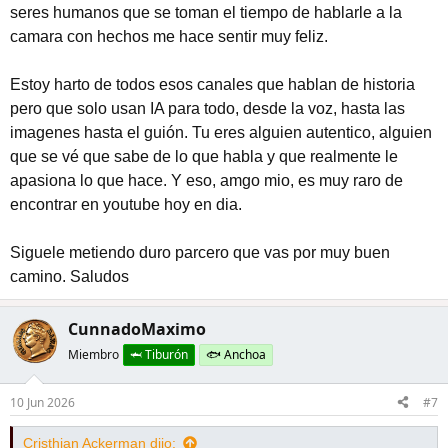
seres humanos que se toman el tiempo de hablarle a la
Mi conclución es que, si quieres hacer shorts para ganar
camara con hechos me hace sentir muy feliz.
visibilidad, no lo hagas. Enfocate en mejorar tus videos largos
(guión, edición, titulo y miniatura) hasta conseguir algo que te
Estoy harto de todos esos canales que hablan de historia
funcione. Revisa tu canal y mira cuales son los temas/videos
pero que solo usan IA para todo, desde la voz, hasta las
que más te hayan funcionado y trata de replicarlos lo mejor que
imagenes hasta el guión. Tu eres alguien autentico, alguien
puedas.
que se vé que sabe de lo que habla y que realmente le
Ahora, si quieres hacer shorts por comodidad, en plan, que
apasiona lo que hace. Y eso, amgo mio, es muy raro de
puedes hacer más en menos tiempo y ser más activo, te diría
encontrar en youtube hoy en dia.
que subas shorts y experimentes. No hay mucho que decir al
respecto, la practica hace al maestro. Simplemente sigue
Siguele metiendo duro parcero que vas por muy buen
mejorando tus videos, la dicción y la edición, y, supongo que
camino. Saludos
eventualmente pasara algo.
Saludos
CunnadoMaximo
Miembro
🦈 Tiburón
🐟 Anchoa
10 Jun 2026
#7
Cristhian Ackerman dijo: