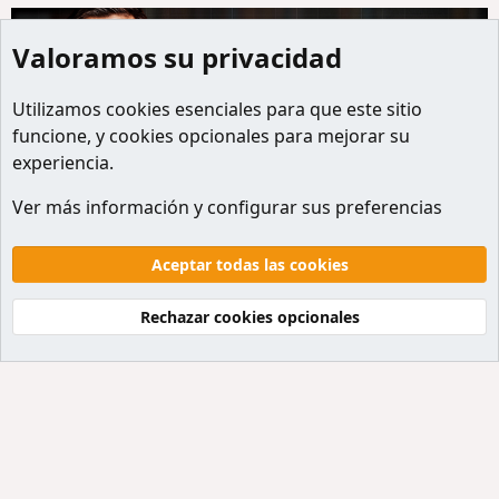
Valoramos su privacidad
Utilizamos
cookies
esenciales para que este sitio
funcione, y cookies opcionales para mejorar su
experiencia.
Edición
Ver más información y configurar sus preferencias
Cookies
Default style
Español
Contactanos
Términos y reglas
Politicas de privacidad
Aceptar todas las cookies
Ayuda
Inicio
R
S
Rechazar cookies opcionales
S
®
Community platform by XenForo
© 2010-2026 XenForo Ltd.
Traducción al Español por
XenForo Hispano