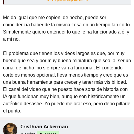
Si tu objetivo es hacer videos largos buenos, enfoca tu tiempo y
esfuerzo en mejorar los videos largos, que agregues más valor
Me da igual que me copien; de hecho, puede ser
y que lo trabajes más, y en los shorts no les prestes tanta
coincidencia haber de la misma cosa en un tiempo tan corto.
atención, simplemente sube unos cuantos para que agarren un
Simplemente quiero entender lo que le ha funcionado a él y
poco de vistas y despues vuelves a poner tu foco en los videos
a mí no.
largos.
El problema que tienen los videos largos es que, por muy
Ahora, si quieres que tu canal pase de ser un canal de formato
bueno que sea y por muy buena miniatura que sea, al ser un
largo, a un corto, ahi si te recominedo que le inviertas tiempo a
como mejorar tus shorts y esas cosas, pero como sea, eso
canal de nicho, no siempre van a funcionar. El contenido
depende de ti y de lo que tu busques hacer con tu canal.
corto es menos opcional, lleva menos tiempo y creo que es
una buena herramienta para crecer y tener más visibilidad.
saludos.
El canal del video que he puesto hace sorts de historia con
IA que funcionan muy bien, aunque son históricamente un
auténtico desastre. Yo puedo mejorar eso, pero debo pillarle
el punto.
Cristhian Ackerman