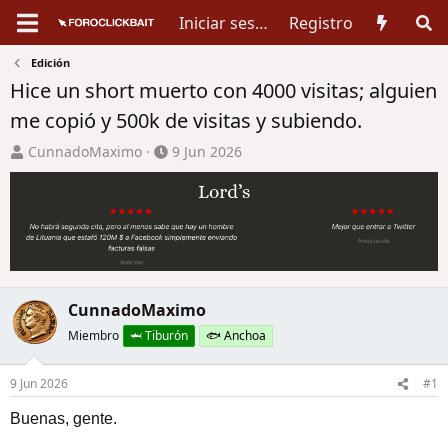
Iniciar sesión
Registro
Edición
Hice un short muerto con 4000 visitas; alguien
me copió y 500k de visitas y subiendo.
A
F
CunnadoMaximo
9 Jun 2026
u
e
t
c
o
h
r
a
d
d
e
e
t
i
CunnadoMaximo
e
n
Miembro
🦈 Tiburón
🐟 Anchoa
m
i
a
c
i
9 Jun 2026
#1
o
Buenas, gente.