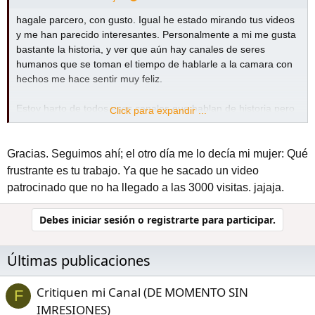
hagale parcero, con gusto. Igual he estado mirando tus videos
y me han parecido interesantes. Personalmente a mi me gusta
bastante la historia, y ver que aún hay canales de seres
humanos que se toman el tiempo de hablarle a la camara con
hechos me hace sentir muy feliz.
Estoy harto de todos esos canales que hablan de historia pero
Click para expandir ...
que solo usan IA para todo, desde la voz, hasta las imagenes
hasta el guión. Tu eres alguien autentico, alguien que se vé
que sabe de lo que habla y que realmente le apasiona lo que
Gracias. Seguimos ahí; el otro día me lo decía mi mujer: Qué
hace. Y eso, amgo mio, es muy raro de encontrar en youtube
frustrante es tu trabajo. Ya que he sacado un video
hoy en dia.
patrocinado que no ha llegado a las 3000 visitas. jajaja.
Siguele metiendo duro parcero que vas por muy buen camino.
Debes iniciar sesión o registrarte para participar.
Saludos
Últimas publicaciones
Critiquen mi Canal (DE MOMENTO SIN
F
IMRESIONES)