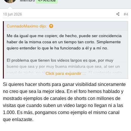
Miembro
🐟 Anchoa
10 Jun 2026
#4
CunnadoMaximo dijo:
Me da igual que me copien; de hecho, puede ser coincidencia
haber de la misma cosa en un tiempo tan corto. Simplemente
quiero entender lo que le ha funcionado a él y a mí no.
El problema que tienen los videos largos es que, por muy
bueno que sea y por muy buena miniatura que sea, al ser un
canal de nicho, no siempre van a funcionar. El contenido corto
Click para expandir ...
es menos opcional, lleva menos tiempo y creo que es una
Si quieres hacer shorts para ganar visibilidad sinceramente
buena herramienta para crecer y tener más visibilidad. El canal
del video que he puesto hace sorts de historia con IA que
no creo que sea la mejor idea. En el foro hemos hablado y
funcionan muy bien, aunque son históricamente un auténtico
mostrado ejemplos de canales de shorts con millones de
desastre. Yo puedo mejorar eso, pero debo pillarle el punto.
visitas que cuando suben un video largo no llegan ni a las
1.000. Es más, pongamos como ejemplo el mismo canal
que enlazaste.