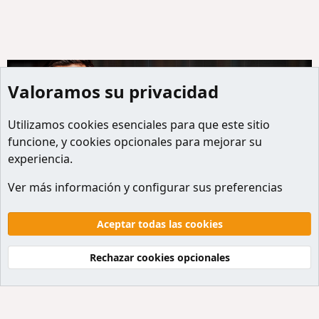
Valoramos su privacidad
Utilizamos
cookies
esenciales para que este sitio
funcione, y cookies opcionales para mejorar su
experiencia.
Redes Sociales
Ver más información y configurar sus preferencias
Cookies
Default style
Español
Contactanos
Términos y reglas
Politicas de privacidad
Aceptar todas las cookies
Ayuda
Inicio
R
S
Rechazar cookies opcionales
S
®
Community platform by XenForo
© 2010-2026 XenForo Ltd.
Traducción al Español por
XenForo Hispano