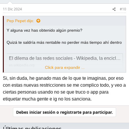
o
11 Dic 2024
#10
n
e
s
Pep Pepet dijo:
:
Y alguna vez has obtenido algún premio?
Quizá te saldría más rentable no perder más tiempo ahí dentro
El dilema de las redes sociales - Wikipedia, la enciclopedia libre
es.wikipedia.org
Click para expandir ...
Si, sin duda, he ganado mas de lo que te imaginas, por eso
y aprovecharlo para aprender cosas interesantes en la
con estas nuevas restricciones se me complico todo, y veo a
Wikipedia
ciertas personas usando no se que truco o app para
etiquetar mucha gente e ig no los sanciona.
Wikipedia, la enciclopedia libre
es.wikipedia.org
Debes iniciar sesión o registrarte para participar.
o en YT.
Últimas publicaciones