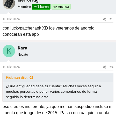
elerrorrdg
Miembro
🦈 Tiburón
🐟 Anchoa
10 Dic 2024
#3
con luckypatcher.apk XD los veteranos de android
conoceran esta app
Kara
K
Novato
10 Dic 2024
#4
Pickman dijo:
¿Qué antigüedad tiene tu cuenta? Muchas veces seguir a
muchas personas o poner varios comentarios de forma
seguida lo determina esto.
eso creo es indiferente, ya que me han suspedido incluso mi
cuenta que tengo desde 2015 . Pasa con cualquier cuenta