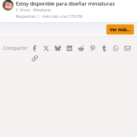
Estoy disponible para diseñar miniaturas
C. Bravo
Miniaturas
Respuestas
1
miércoles a las 7:50 PM
Ver más...
Facebook
X
Bluesky
LinkedIn
Reddit
Pinterest
Tumblr
WhatsA
Em
Compartir:
Enlace