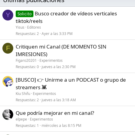
https://www.youtube.com/results?
Busco creador de vídeos verticales
Solicito
Y
search_query=como+aprovechar+el+tiempo
tiktok/reels
Yisus
Editores
Respuestas
2
Ayer a las 3:33 PM
Critiquen mi Canal (DE MOMENTO SIN
F
IMRESIONES)
Figaro20201
Experimentos
Respuestas
0
jueves a las 2:30 PM
[BUSCO] 👉 Unirme a un PODCAST o grupo de
streamers 👾
Kiu Shifu
Experimentos
Respuestas
2
jueves a las 3:18 AM
Que podría mejorar en mi canal?
elpepe
Experimentos
Respuestas
1
miércoles a las 8:15 PM