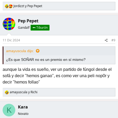
Wikipedia
Jordizzt
y
Pep Pepet
R
e
a
Wikipedia, la enciclopedia libre
Pep Pepet
c
es.wikipedia.org
c
Gandalf
🦈 Tiburón
i
o
o en YT.
11 Dic 2024
#9
n
e
https://www.youtube.com/results?
s
amayuscula dijo:
:
search_query=como+aprovechar+el+tiempo
¿Es que SOÑAR no es un premio en sí mismo?
aunque la vida es sueño, ver un partido de fúngol desde el
sofá y decir "hemos ganao", es como ver una peli nop0r y
decir "hemos follao"
amayuscula
y
Richi
R
e
a
Kara
K
c
c
Novato
i