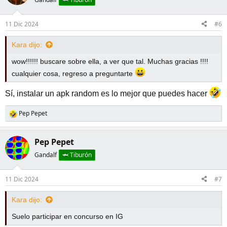
11 Dic 2024
#6
Kara dijo:
wow!!!!!! buscare sobre ella, a ver que tal. Muchas gracias !!!!
cualquier cosa, regreso a preguntarte
Sí, instalar un apk random es lo mejor que puedes hacer
Pep Pepet
R
e
a
Pep Pepet
c
c
Gandalf
🦈 Tiburón
i
o
11 Dic 2024
#7
n
e
s
Kara dijo:
:
Suelo participar en concurso en IG