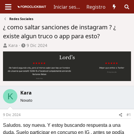
Iniciar sesión
Registro
Redes Sociales
¿ como saltar sanciones de instagram ? ¿
existe algun truco o app para esto?
A
F
Kara
9 Dic 2024
u
e
t
c
o
h
r
a
d
d
e
e
t
i
Kara
K
e
n
Novato
m
i
a
c
i
9 Dic 2024
#1
o
Saludos. soy nueva. Y estoy buscando respuesta a una
duda. Suelo participar en concurso en IG , antes se podía