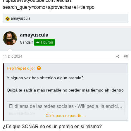
https://www.youtube.com/results?
search_query=como+aprovechar+el+tiempo
amayuscula
R
e
a
amayuscula
c
c
Gandalf
🦈 Tiburón
i
o
11 Dic 2024
#8
n
e
s
Pep Pepet dijo:
:
Y alguna vez has obtenido algún premio?
Quizá te saldría más rentable no perder más tiempo ahí dentro
El dilema de las redes sociales - Wikipedia, la enciclopedia libre
es.wikipedia.org
Click para expandir ...
¿Es que SOÑAR no es un premio en sí mismo?
y aprovecharlo para aprender cosas interesantes en la