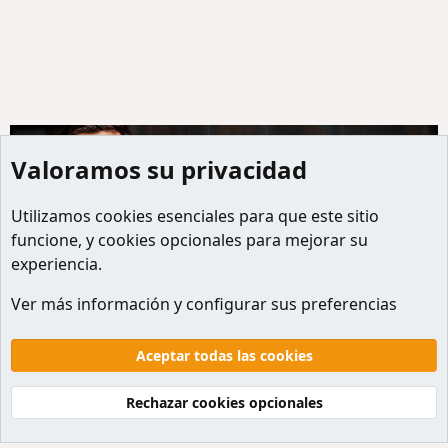
Valoramos su privacidad
Utilizamos
cookies
esenciales para que este sitio
funcione, y cookies opcionales para mejorar su
experiencia.
Miembros
Ver más información y configurar sus preferencias
Cookies
Default style
Español
Contactanos
Términos y reglas
Politicas de privacidad
Aceptar todas las cookies
Ayuda
Inicio
R
S
Rechazar cookies opcionales
S
®
Community platform by XenForo
© 2010-2026 XenForo Ltd.
Traducción al Español por
XenForo Hispano