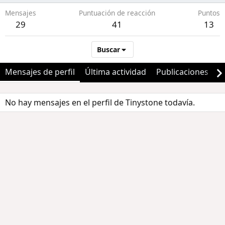
Mensajes
Puntuación de reacción
Puntos
29
41
13
Buscar
Mensajes de perfil
Última actividad
Publicaciones
A
No hay mensajes en el perfil de Tinystone todavía.