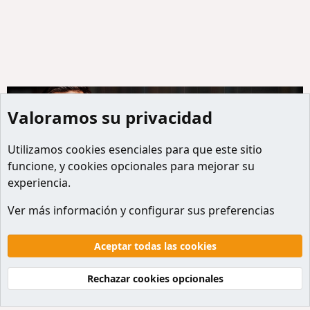
Valoramos su privacidad
Utilizamos
cookies
esenciales para que este sitio
funcione, y cookies opcionales para mejorar su
experiencia.
Miembros
Ver más información y configurar sus preferencias
Cookies
Default style
Español
Contactanos
Términos y reglas
Politicas de privacidad
Aceptar todas las cookies
Ayuda
Inicio
R
S
Rechazar cookies opcionales
S
®
Community platform by XenForo
© 2010-2026 XenForo Ltd.
Traducción al Español por
XenForo Hispano