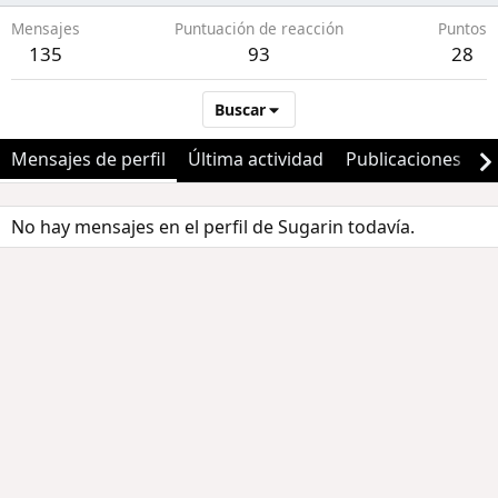
Mensajes
Puntuación de reacción
Puntos
135
93
28
Buscar
Mensajes de perfil
Última actividad
Publicaciones
A
No hay mensajes en el perfil de Sugarin todavía.