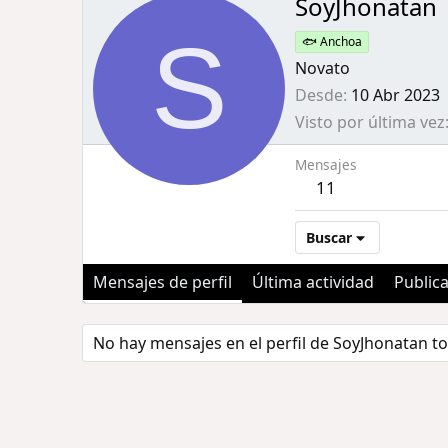
SoyJhonatan
S
🐟 Anchoa
Novato
Desde
10 Abr 2023
Visto por última vez
Mensajes
11
Buscar
Mensajes de perfil
Última actividad
Public
No hay mensajes en el perfil de SoyJhonatan to