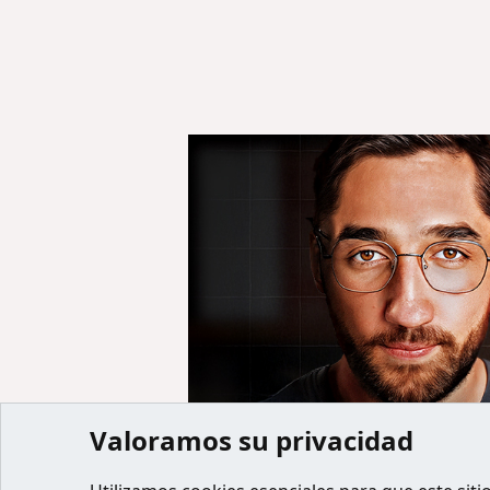
Valoramos su privacidad
Inicio
Miembros