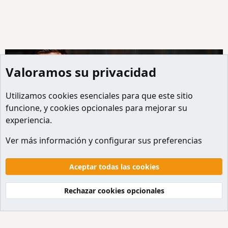
Valoramos su privacidad
Utilizamos
cookies
esenciales para que este sitio
funcione, y cookies opcionales para mejorar su
experiencia.
Miembros
Ver más información y configurar sus preferencias
Cookies
Default style
Español
Contactanos
Términos y reglas
Politicas de privacidad
Aceptar todas las cookies
Ayuda
Inicio
R
S
Rechazar cookies opcionales
S
®
Community platform by XenForo
© 2010-2026 XenForo Ltd.
Traducción al Español por
XenForo Hispano