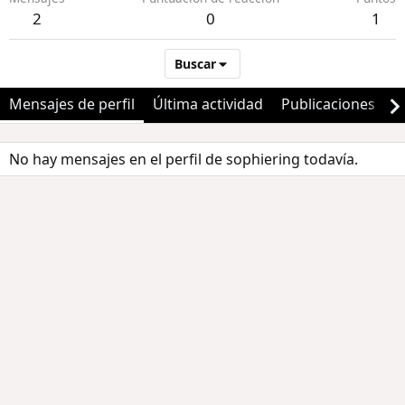
2
0
1
Buscar
Mensajes de perfil
Última actividad
Publicaciones
A
No hay mensajes en el perfil de sophiering todavía.