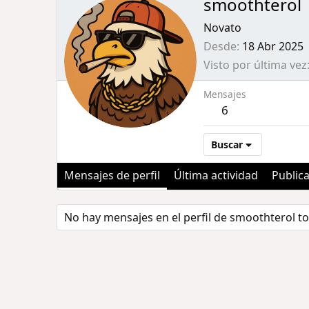
smoothterol
Novato
Desde
18 Abr 2025
Visto por última vez
Mensajes
6
Buscar
Mensajes de perfil
Última actividad
Public
No hay mensajes en el perfil de smoothterol to