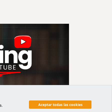
Aceptar todas las cookies
a.
y reglas
Politicas de privacidad
Ayuda
Inicio
R