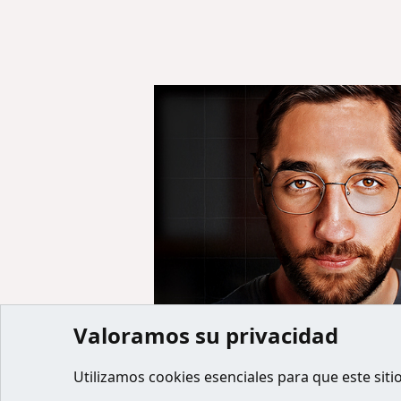
Valoramos su privacidad
Inicio
Miembros
Utilizamos
cookies
esenciales para que este siti
Cookies
Default style
Español