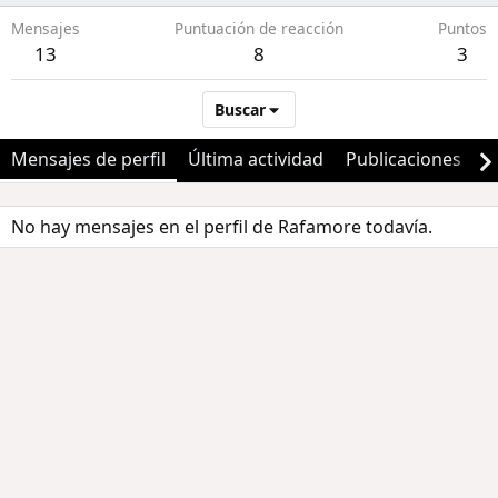
Mensajes
Puntuación de reacción
Puntos
13
8
3
Buscar
Mensajes de perfil
Última actividad
Publicaciones
A
No hay mensajes en el perfil de Rafamore todavía.