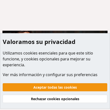
Valoramos su privacidad
Utilizamos
cookies
esenciales para que este sitio
funcione, y cookies opcionales para mejorar su
experiencia.
Miembros
Ver más información y configurar sus preferencias
Cookies
Default style
Español
Contactanos
Términos y reglas
Politicas de privacidad
Aceptar todas las cookies
Ayuda
Inicio
R
S
Rechazar cookies opcionales
S
®
Community platform by XenForo
© 2010-2026 XenForo Ltd.
Traducción al Español por
XenForo Hispano