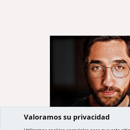
Valoramos su privacidad
Inicio
Miembros