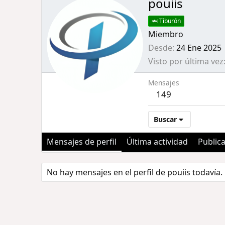
pouiis
🦈 Tiburón
Miembro
Desde
24 Ene 2025
Visto por última vez
Mensajes
149
Buscar
Mensajes de perfil
Última actividad
Public
No hay mensajes en el perfil de pouiis todavía.