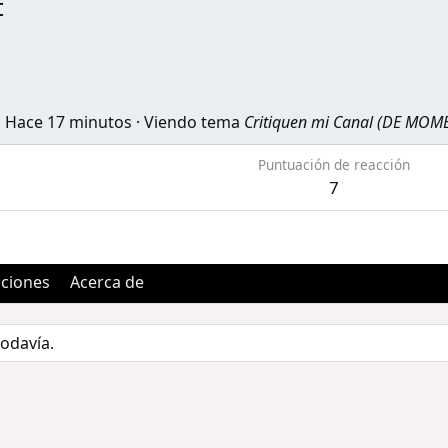
t
Hace 17 minutos
·
Viendo tema
Critiquen mi Canal (DE MO
Puntuación de reacción
7
aciones
Acerca de
todavía.