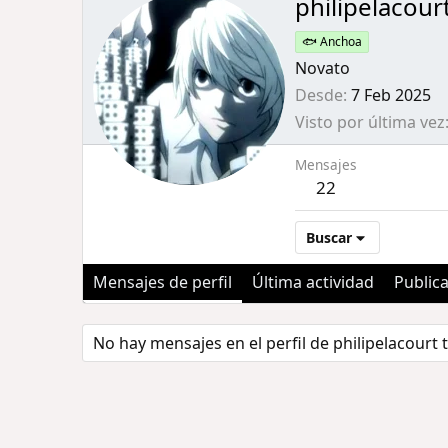
philipelacour
🐟 Anchoa
Novato
Desde
7 Feb 2025
Visto por última vez
Mensajes
22
Buscar
Mensajes de perfil
Última actividad
Public
No hay mensajes en el perfil de philipelacourt 