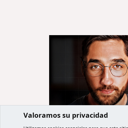
Valoramos su privacidad
Inicio
Miembros