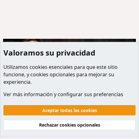
Valoramos su privacidad
Utilizamos
cookies
esenciales para que este sitio
funcione, y cookies opcionales para mejorar su
experiencia.
Miembros
Ver más información y configurar sus preferencias
Cookies
Default style
Español
Contactanos
Términos y reglas
Politicas de privacidad
Aceptar todas las cookies
Ayuda
Inicio
R
S
Rechazar cookies opcionales
S
®
Community platform by XenForo
© 2010-2026 XenForo Ltd.
Traducción al Español por
XenForo Hispano