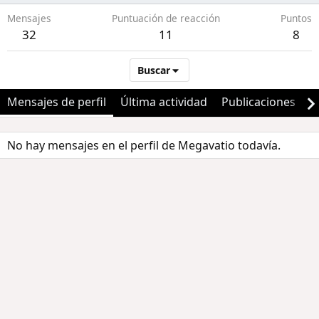
Mensajes
Puntuación de reacción
Puntos
32
11
8
Buscar
Mensajes de perfil
Última actividad
Publicaciones
A
No hay mensajes en el perfil de Megavatio todavía.