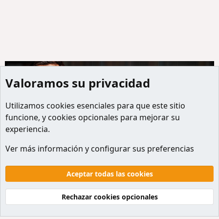
Valoramos su privacidad
Utilizamos
cookies
esenciales para que este sitio
funcione, y cookies opcionales para mejorar su
experiencia.
Miembros
Ver más información y configurar sus preferencias
Cookies
Default style
Español
Contactanos
Términos y reglas
Politicas de privacidad
Aceptar todas las cookies
Ayuda
Inicio
R
S
Rechazar cookies opcionales
S
®
Community platform by XenForo
© 2010-2026 XenForo Ltd.
Traducción al Español por
XenForo Hispano