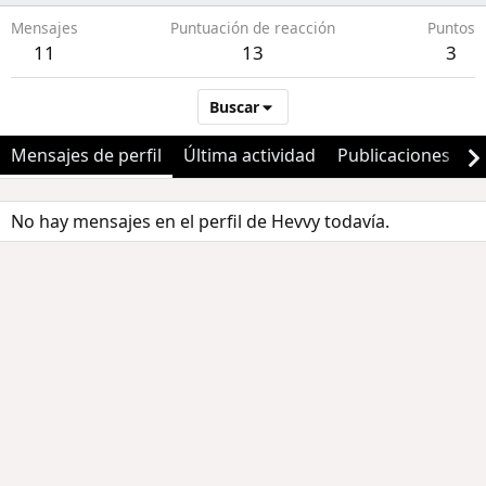
Mensajes
Puntuación de reacción
Puntos
11
13
3
Buscar
Mensajes de perfil
Última actividad
Publicaciones
A
No hay mensajes en el perfil de Hevvy todavía.