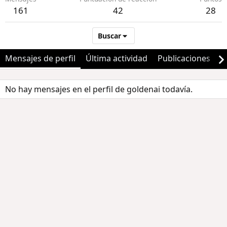
161
42
28
Buscar
Mensajes de perfil
Última actividad
Publicaciones
A
No hay mensajes en el perfil de goldenai todavía.