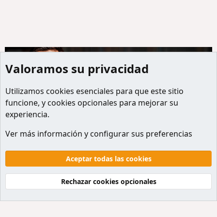
Valoramos su privacidad
Utilizamos
cookies
esenciales para que este sitio
funcione, y cookies opcionales para mejorar su
experiencia.
Miembros
Ver más información y configurar sus preferencias
Cookies
Default style
Español
Contactanos
Términos y reglas
Politicas de privacidad
Aceptar todas las cookies
Ayuda
Inicio
R
S
Rechazar cookies opcionales
S
®
Community platform by XenForo
© 2010-2026 XenForo Ltd.
Traducción al Español por
XenForo Hispano