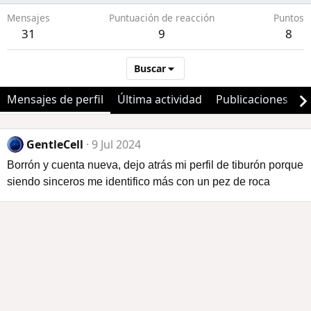
Mensajes
Puntuación de reacción
Puntos
31
9
8
Buscar
Mensajes de perfil
Última actividad
Publicaciones
A
GentleCell
9 Jul 2024
Borrón y cuenta nueva, dejo atrás mi perfil de tiburón porque
siendo sinceros me identifico más con un pez de roca