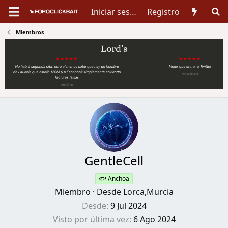
Iniciar sesión
Registro
Miembros
GentleCell
🐟 Anchoa
Miembro
·
Desde
Lorca,Murcia
Desde
9 Jul 2024
Visto por última vez
6 Ago 2024