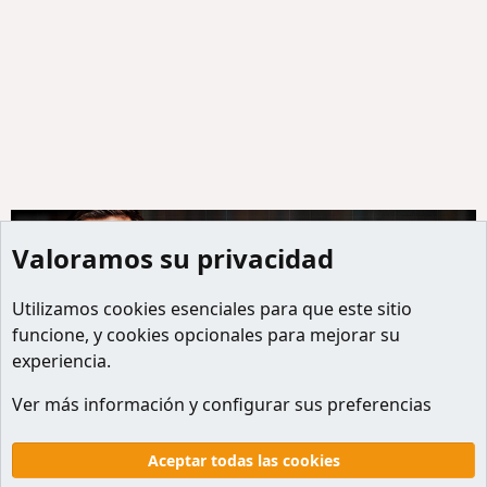
Valoramos su privacidad
Utilizamos
cookies
esenciales para que este sitio
funcione, y cookies opcionales para mejorar su
experiencia.
Miembros
Ver más información y configurar sus preferencias
Cookies
Default style
Español
Contactanos
Términos y reglas
Politicas de privacidad
Aceptar todas las cookies
Ayuda
Inicio
R