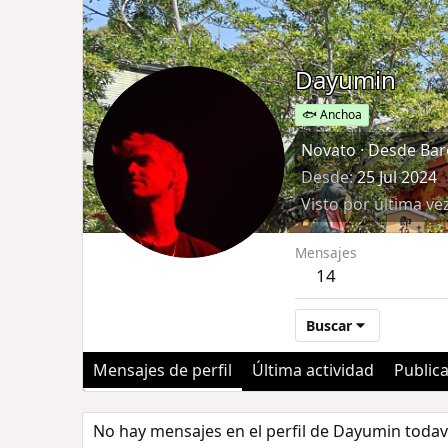
Dayumin
🐟 Anchoa
Novato
·
Desde
Bar
Desde
25 Jul 2024
Visto por última ve
Mensajes
14
Buscar
Mensajes de perfil
Última actividad
Public
No hay mensajes en el perfil de Dayumin todav