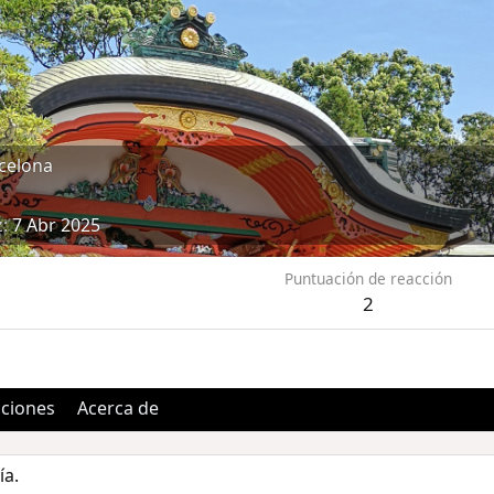
celona
z
7 Abr 2025
Puntuación de reacción
2
aciones
Acerca de
ía.