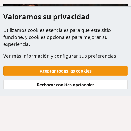
Valoramos su privacidad
Utilizamos
cookies
esenciales para que este sitio
funcione, y cookies opcionales para mejorar su
experiencia.
Miembros
Ver más información y configurar sus preferencias
Cookies
Default style
Español
Contactanos
Términos y reglas
Politicas de privacidad
Aceptar todas las cookies
Ayuda
Inicio
R
S
Rechazar cookies opcionales
S
®
Community platform by XenForo
© 2010-2026 XenForo Ltd.
Traducción al Español por
XenForo Hispano