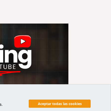
Aceptar todas las cookies
a.
y reglas
Politicas de privacidad
Ayuda
Inicio
R