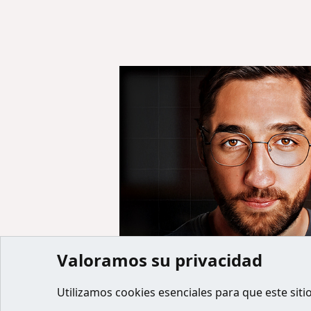
Valoramos su privacidad
Inicio
Miembros
Utilizamos
cookies
esenciales para que este siti
Cookies
Default style
Español