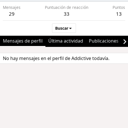
Mensajes
Puntuación de reacción
Puntos
29
33
13
Buscar
Mensajes de perfil
Última actividad
Publicaciones
A
No hay mensajes en el perfil de Addictive todavía.