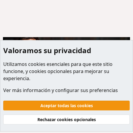
Valoramos su privacidad
Utilizamos
cookies
esenciales para que este sitio
funcione, y cookies opcionales para mejorar su
experiencia.
Miembros
Ver más información y configurar sus preferencias
Cookies
Default style
Español
Contactanos
Términos y reglas
Politicas de privacidad
Aceptar todas las cookies
Ayuda
Inicio
R
S
Rechazar cookies opcionales
S
®
Community platform by XenForo
© 2010-2026 XenForo Ltd.
Traducción al Español por
XenForo Hispano