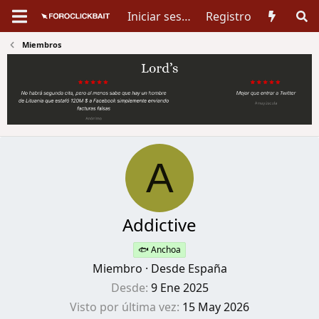
Iniciar sesión
Registro
Miembros
A
Addictive
🐟 Anchoa
Miembro
·
Desde
España
Desde
9 Ene 2025
Visto por última vez
15 May 2026