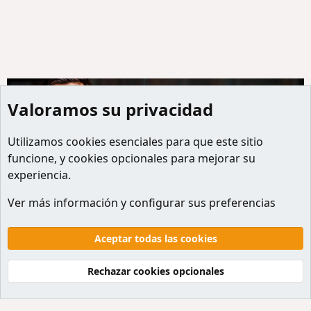
Valoramos su privacidad
Utilizamos
cookies
esenciales para que este sitio
funcione, y cookies opcionales para mejorar su
experiencia.
Miembros
Ver más información y configurar sus preferencias
Cookies
Default style
Español
Contactanos
Términos y reglas
Politicas de privacidad
Aceptar todas las cookies
Ayuda
Inicio
R
S
Rechazar cookies opcionales
S
®
Community platform by XenForo
© 2010-2026 XenForo Ltd.
Traducción al Español por
XenForo Hispano