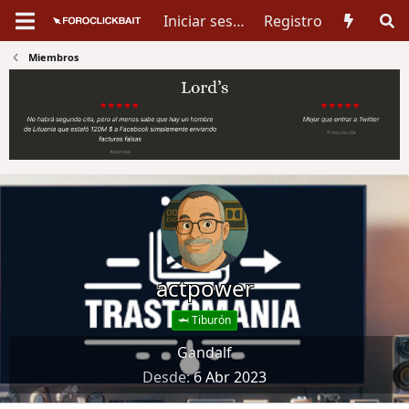
Iniciar sesión
Registro
Miembros
actpower
🦈 Tiburón
Gandalf
Desde
6 Abr 2023