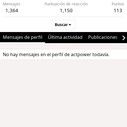
Mensajes
Puntuación de reacción
Puntos
1,364
1,150
113
Buscar
Mensajes de perfil
Última actividad
Publicaciones
A
No hay mensajes en el perfil de actpower todavía.