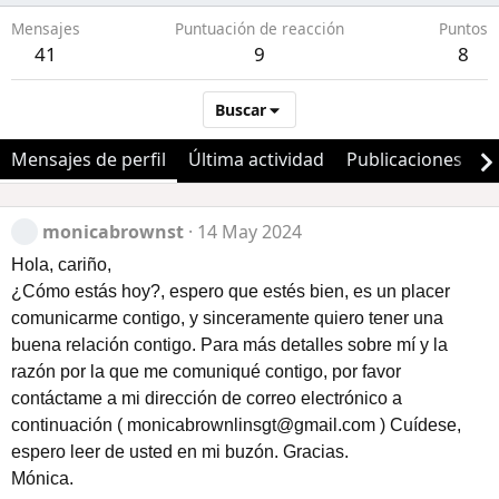
Mensajes
Puntuación de reacción
Puntos
41
9
8
Buscar
Mensajes de perfil
Última actividad
Publicaciones
A
monicabrownst
14 May 2024
Hola, cariño,
¿Cómo estás hoy?, espero que estés bien, es un placer
comunicarme contigo, y sinceramente quiero tener una
buena relación contigo. Para más detalles sobre mí y la
razón por la que me comuniqué contigo, por favor
contáctame a mi dirección de correo electrónico a
continuación (
monicabrownlinsgt@gmail.com
) Cuídese,
espero leer de usted en mi buzón. Gracias.
Mónica.