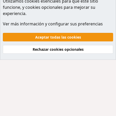
Utilizamos
cookies
esenciales para que este sitio
funcione, y cookies opcionales para mejorar su
experiencia.
Miembros
Ver más información y configurar sus preferencias
Cookies
Default style
Español
Contactanos
Términos y reglas
Politicas de privacidad
Aceptar todas las cookies
Ayuda
Inicio
R
S
Rechazar cookies opcionales
S
®
Community platform by XenForo
© 2010-2026 XenForo Ltd.
Traducción al Español por
XenForo Hispano