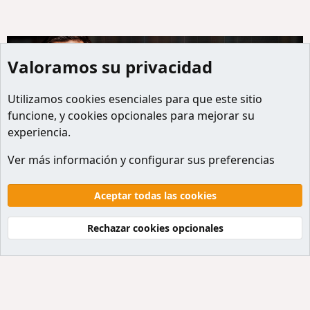
Valoramos su privacidad
Utilizamos
cookies
esenciales para que este sitio
funcione, y cookies opcionales para mejorar su
experiencia.
Ayuda
Ver más información y configurar sus preferencias
Cookies
Default style
Español
Contactanos
Términos y reglas
Politicas de privacidad
Aceptar todas las cookies
Ayuda
Inicio
R
S
Rechazar cookies opcionales
S
®
Community platform by XenForo
© 2010-2026 XenForo Ltd.
Traducción al Español por
XenForo Hispano