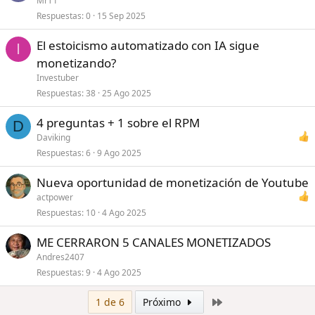
MrT1
Respuestas
0
15 Sep 2025
El estoicismo automatizado con IA sigue
I
monetizando?
Investuber
Respuestas
38
25 Ago 2025
4 preguntas + 1 sobre el RPM
D
Daviking
Respuestas
6
9 Ago 2025
Nueva oportunidad de monetización de Youtube
actpower
Respuestas
10
4 Ago 2025
ME CERRARON 5 CANALES MONETIZADOS
Andres2407
Respuestas
9
4 Ago 2025
Último
1 de 6
Próximo