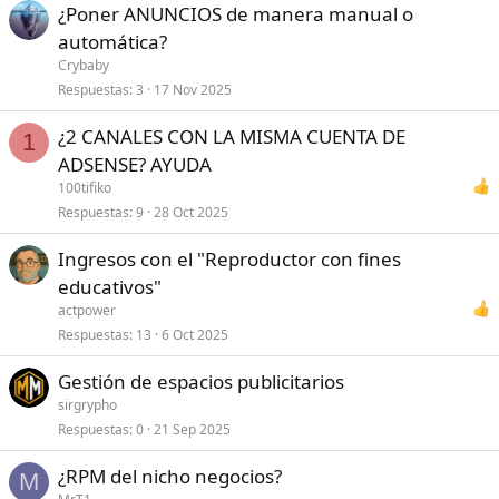
¿Poner ANUNCIOS de manera manual o
automática?
Crybaby
Respuestas
3
17 Nov 2025
¿2 CANALES CON LA MISMA CUENTA DE
1
ADSENSE? AYUDA
100tifiko
Respuestas
9
28 Oct 2025
Ingresos con el "Reproductor con fines
educativos"
actpower
Respuestas
13
6 Oct 2025
Gestión de espacios publicitarios
sirgrypho
Respuestas
0
21 Sep 2025
¿RPM del nicho negocios?
M