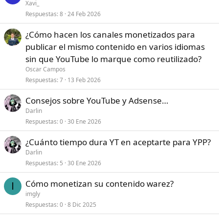
Xavi_
Respuestas
8
24 Feb 2026
¿Cómo hacen los canales monetizados para
publicar el mismo contenido en varios idiomas
sin que YouTube lo marque como reutilizado?
Oscar Campos
Respuestas
7
13 Feb 2026
Consejos sobre YouTube y Adsense…
Darlin
Respuestas
0
30 Ene 2026
¿Cuánto tiempo dura YT en aceptarte para YPP?
Darlin
Respuestas
5
30 Ene 2026
Cómo monetizan su contenido warez?
I
imgly
Respuestas
0
8 Dic 2025